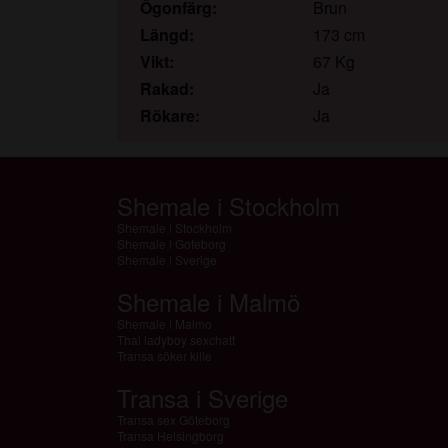
Ögonfärg:
Brun
Längd:
173 cm
Vikt:
67 Kg
Rakad:
Ja
Rökare:
Ja
Shemale i Stockholm
Shemale i Stockholm
Shemale i Goteborg
Shemale i Sverige
Shemale i Malmö
Shemale i Malmo
Thai ladyboy sexchatt
Transa söker kille
Transa i Sverige
Transa sex Göteborg
Transa Helsingborg