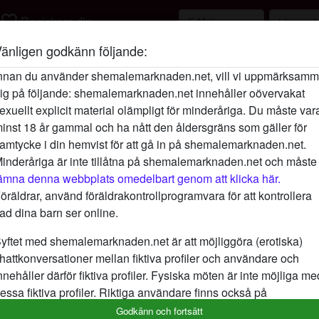
favorite_border
Registrera dig
änligen godkänn följande:
Beskrivning
person_pin
nnan du använder shemalemarknaden.net, vill vi uppmärksam
ig på följande: shemalemarknaden.net innehåller oövervakat
Jag skulle vilja få mitt hjärta stulet igen
exuellt explicit material olämpligt för minderåriga. Du måste var
någon. Du behöver inte vara snygg bara f
inst 18 år gammal och ha nått den åldersgräns som gäller för
behandla mig som jag förtjänar, då kommer ja
amtycke i din hemvist för att gå in på shemalemarknaden.net.
Letar efter
inderåriga är inte tillåtna på shemalemarknaden.net och måste
ämna denna webbplats omedelbart genom att klicka här.
Man, Hetero
öräldrar, använd föräldrakontrollprogramvara för att kontrollera
ad dina barn ser online.
Taggar
yftet med shemalemarknaden.net är att möjliggöra (erotiska)
Massage
Blowjob
Roll
hattkonversationer mellan fiktiva profiler och användare och
nnehåller därför fiktiva profiler. Fysiska möten är inte möjliga me
Underkläder
Analt
Stor
essa fiktiva profiler. Riktiga användare finns också på
ebbplatsen. För att skilja mellan dessa användare, besök
FAQ
.
Godkänn och fortsätt