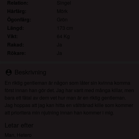
Jag kontaktades inte av leverantörerna av detta
Relation:
Singel
material, och jag väljer frivilligt att se eller ladda ner
Hårfärg:
Mörk
det.
Ögonfärg:
Grön
Jag erkänner att shemalemarknaden.net inkluderar
Längd:
173 cm
fantasiprofiler skapade och driftade av webbplatsen
Vikt:
64 Kg
som kan kommunicera med mig i marknadsförings-
Rakad:
Ja
och andra syften.
Rökare:
Ja
Jag erkänner att personer som visas på bilder på
landningssidan eller i fantasiprofiler kanske inte är
faktiska medlemmar av shemalemarknaden.net och
Beskrivning
person_pin
att vissa data tillhandahålls endast för illustrativa
En riktig gentleman är någon som låter sin kvinna komma
syften.
först innan han gör det. Jag har varit med många killar, men
Jag erkänner att shemalemarknaden.net inte
bara ett fåtal av dem vet hur man är en riktig gentleman.
undersöker bakgrunden hos sina medlemmar och
Jag hoppas att jag kan hitta en vältränad kille som kommer
att webbplatsen inte på annat sätt försöker verifiera
att prioritera min njutning innan han kommer i mig.
riktigheten i uttalanden från sina medlemmar.
Letar efter
Man, Hetero