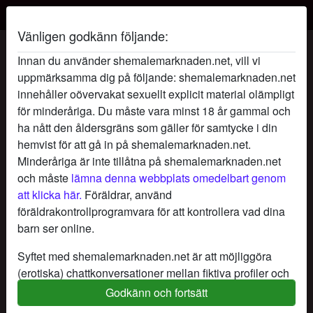
Vänligen godkänn följande:
RomantikKvinnan's profil
Innan du använder shemalemarknaden.net, vill vi
uppmärksamma dig på följande: shemalemarknaden.net
innehåller oövervakat sexuellt explicit material olämpligt
för minderåriga. Du måste vara minst 18 år gammal och
ha nått den åldersgräns som gäller för samtycke i din
hemvist för att gå in på shemalemarknaden.net.
Minderåriga är inte tillåtna på shemalemarknaden.net
och måste
lämna denna webbplats omedelbart genom
att klicka här.
Föräldrar, använd
föräldrakontrollprogramvara för att kontrollera vad dina
barn ser online.
Syftet med shemalemarknaden.net är att möjliggöra
(erotiska) chattkonversationer mellan fiktiva profiler och
användare och innehåller därför fiktiva profiler. Fysiska
Godkänn och fortsätt
star
chat
Lägg till
Chatta nu
möten är inte möjliga med dessa fiktiva profiler. Riktiga