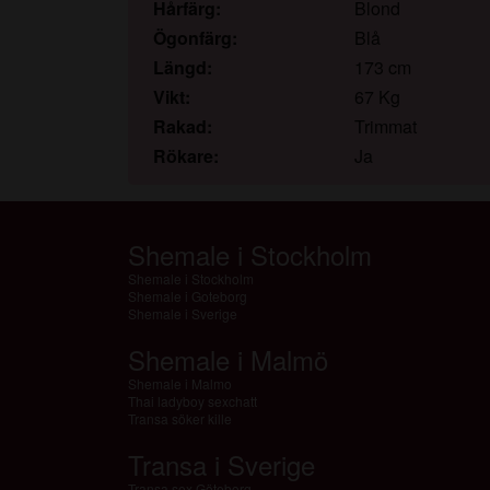
Hårfärg:
Blond
Ögonfärg:
Blå
Längd:
173 cm
Vikt:
67 Kg
Rakad:
Trimmat
Rökare:
Ja
Shemale i Stockholm
Shemale i Stockholm
Shemale i Goteborg
Shemale i Sverige
Shemale i Malmö
Shemale i Malmo
Thai ladyboy sexchatt
Transa söker kille
Transa i Sverige
Transa sex Göteborg