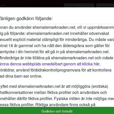
favorite_border
Registrera dig
änligen godkänn följande:
Beskrivning
person_pin
nnan du använder shemalemarknaden.net, vill vi uppmärksam
ig på följande: shemalemarknaden.net innehåller oövervakat
Om du någonsin funderat på att prova ANA
exuellt explicit material olämpligt för minderåriga. Du måste var
kommit till rätt ställe, älskling. Låt oss 
inst 18 år gammal och ha nått den åldersgräns som gäller för
privat chatt. Älskling, detta är ditt ögonblick
amtycke i din hemvist för att gå in på shemalemarknaden.net.
Letar efter
inderåriga är inte tillåtna på shemalemarknaden.net och måste
ämna denna webbplats omedelbart genom att klicka här.
Man, Hetero
öräldrar, använd föräldrakontrollprogramvara för att kontrollera
ad dina barn ser online.
Taggar
yftet med shemalemarknaden.net är att möjliggöra (erotiska)
Rollspel
Handjobb
Und
hattkonversationer mellan fiktiva profiler och användare och
nnehåller därför fiktiva profiler. Fysiska möten är inte möjliga me
essa fiktiva profiler. Riktiga användare finns också på
ebbplatsen. För att skilja mellan dessa användare, besök
FAQ
.
Godkänn och fortsätt